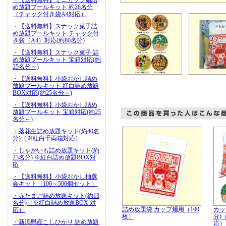
・【送料無料】ミニカップ麺詰
め放題プールキット 約28名分
（チャック付き袋A4対応）
・【送料無料】スナック菓子詰
め放題プールキット チャック付
き袋（A4）対応(約80名分)
・【送料無料】スナック菓子 詰
め放題プールキット 宝箱対応(約
25名分～)
・【送料無料】小袋おかし詰め
放題プールキット 紅白詰め放題
BOX対応(約25名分～)
・【送料無料】小袋おかし詰め
放題プールキット 宝箱対応(約25
名分～)
・落花生詰め放題キット(約40名
分)（※紅白千両箱対応）
・じゃがいも詰め放題キット(約
23名分) ※紅白詰め放題BOX対
応
・【送料無料】小袋おかし抽選
会キット（100～500個セット）
・赤たまご詰め放題キット(約13
名分)（※紅白詰め放題BOX 対
詰め放題袋 カップ麺用（100
カッ
応）
枚）
分)
・新潟県産こしひかり 詰め放題
応）