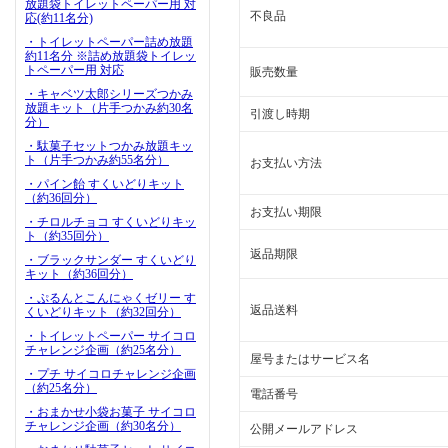
放題袋トイレットペーパー用 対
不良品
応(約11名分)
・トイレットペーパー詰め放題
約11名分 ※詰め放題袋トイレッ
トペーパー用 対応
販売数量
・キャベツ太郎シリーズつかみ
放題キット（片手つかみ約30名
引渡し時期
分）
・駄菓子セットつかみ放題キッ
ト（片手つかみ約55名分）
お支払い方法
・パイン飴 すくいどりキット
（約36回分）
お支払い期限
・チロルチョコ すくいどりキッ
ト（約35回分）
返品期限
・ブラックサンダー すくいどり
キット（約36回分）
・ぷるんとこんにゃくゼリー す
返品送料
くいどりキット（約32回分）
・トイレットペーパー サイコロ
チャレンジ企画（約25名分）
屋号またはサービス名
・プチ サイコロチャレンジ企画
（約25名分）
電話番号
・おまかせ小袋お菓子 サイコロ
チャレンジ企画（約30名分）
公開メールアドレス