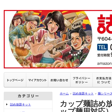
ホーム
詰め放題キット
麺シリー
＞
＞
カップ麺詰め放
詰め放題キット
ップ麺用対応