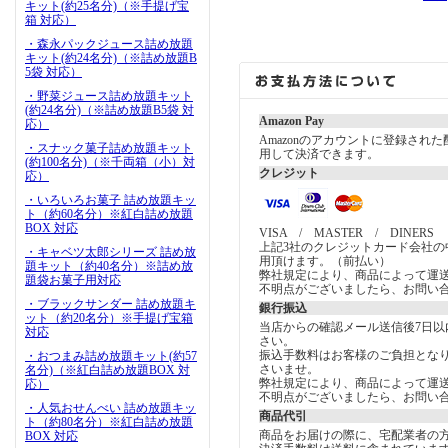
キット(約25名分)（※手提げ宝
箱 対応）
・森永パックジュース詰め放題
キット(約24名分)（※詰め放題B
5袋 対応）
・野菜ジュース詰め放題キット
(約24名分)（※詰め放題B5袋 対
Amazon Pay
応）
Amazonのアカウントに登録され
・スナック菓子詰め放題キット
用して決済できます。
(約100名分)（※千両箱（小）対
クレジット
応）
・いろいろお菓子 詰め放題キッ
ト（約60名分）※紅白詰め放題
BOX 対応
VISA / MASTER / DINERS
上記3社のクレジットカード会社の
・キャベツ太郎シリーズ 詰め放
用頂けます。（前払い）
題キット（約40名分）※詰め放
弊社規定により、商品によって運
題袋お菓子用対応
不明点がございましたら、お問い
・ブラックサンダー 詰め放題キ
銀行振込
ット（約20名分）※手提げ宝箱
当店からの確認メール送信後7日以
対応
さい。
振込手数料はお客様のご負担とな
・おつまみ詰め放題キット(約57
さいませ。
名分)（※紅白詰め放題BOX 対
弊社規定により、商品によって運
応）
不明点がございましたら、お問い
・人気おせんべい 詰め放題キッ
商品代引
ト（約80名分）※紅白詰め放題
商品をお届けの際に、宅配業者の
BOX 対応