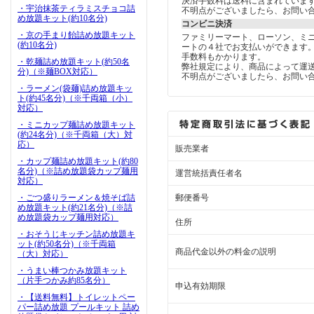
決済手数料は送料に含まれていま
・宇治抹茶ティラミスチョコ詰
不明点がございましたら、お問い
め放題キット(約10名分)
コンビニ決済
・京の手まり飴詰め放題キット
ファミリーマート、ローソン、ミ
(約10名分)
ートの４社でお支払いができます
手数料もかかります。
・乾麺詰め放題キット(約50名
弊社規定により、商品によって運
分)（※麺BOX対応）
不明点がございましたら、お問い
・ラーメン(袋麺)詰め放題キッ
ト(約45名分)（※千両箱（小）
対応）
・ミニカップ麺詰め放題キット
(約24名分)（※千両箱（大）対
応）
販売業者
・カップ麺詰め放題キット(約80
名分)（※詰め放題袋カップ麺用
運営統括責任者名
対応）
・ごつ盛りラーメン＆焼そば詰
郵便番号
め放題キット(約21名分)（※詰
め放題袋カップ麺用対応）
住所
・おそうじキッチン詰め放題キ
ット(約50名分)（※千両箱
商品代金以外の料金の説明
（大）対応）
・うまい棒つかみ放題キット
（片手つかみ約85名分）
申込有効期限
・【送料無料】トイレットペー
パー詰め放題 プールキット 詰め