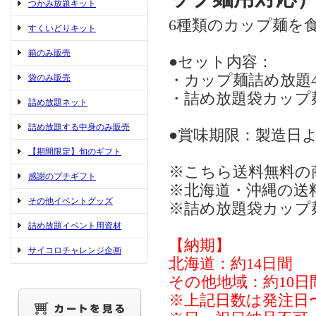
つかみ放題キット
6種類のカップ麺を
すくいどりキット
箱のみ販売
●セット内容：
・カップ麺詰め放題40
袋のみ販売
・詰め放題袋カップ麺
詰め放題ネット
詰め放題する中身のみ販売
●賞味期限：製造日よ
【期間限定】旬のギフト
※こちら送料無料の
感謝のプチギフト
※北海道・沖縄の送
その他イベントグッズ
※詰め放題袋カップ
詰め放題イベント用資材
【納期】
サイコロチャレンジ企画
北海道：約14日間
その他地域：約10日
※上記日数は発注日