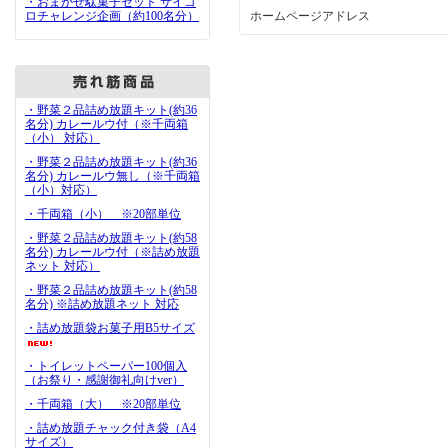
・おまかせ駄菓子セット サイコ
ロチャレンジ企画（約100名分）
ホームページアドレス
・野菜２品詰め放題キット(約36
名分) カレールウ付（※千両箱
（小） 対応）
・野菜２品詰め放題キット(約36
名分) カレールウ無し（※千両箱
（小）対応）
・千両箱（小） ※20部単位
・野菜２品詰め放題キット(約58
名分) カレールウ付（※詰め放題
ネット 対応）
・野菜２品詰め放題キット(約58
名分) ※詰め放題ネット 対応
・詰め放題袋お菓子用B5サイズ
・トイレットペーパー100個入
（お祭り・感謝御礼向けver）
・千両箱（大） ※20部単位
・詰め放題チャック付き袋（A4
サイズ）