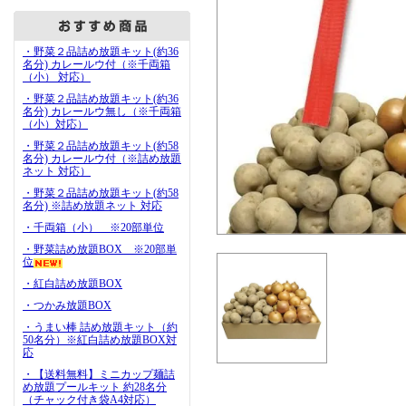
・野菜２品詰め放題キット(約36
名分) カレールウ付（※千両箱
（小） 対応）
・野菜２品詰め放題キット(約36
名分) カレールウ無し（※千両箱
（小）対応）
・野菜２品詰め放題キット(約58
名分) カレールウ付（※詰め放題
ネット 対応）
・野菜２品詰め放題キット(約58
名分) ※詰め放題ネット 対応
・千両箱（小） ※20部単位
・野菜詰め放題BOX ※20部単
位
・紅白詰め放題BOX
・つかみ放題BOX
・うまい棒 詰め放題キット（約
50名分）※紅白詰め放題BOX対
応
・【送料無料】ミニカップ麺詰
め放題プールキット 約28名分
（チャック付き袋A4対応）