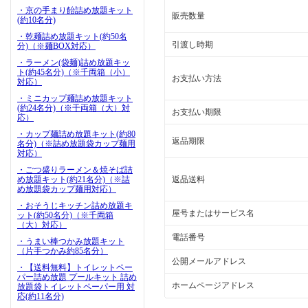
・京の手まり飴詰め放題キット
販売数量
(約10名分)
・乾麺詰め放題キット(約50名
引渡し時期
分)（※麺BOX対応）
・ラーメン(袋麺)詰め放題キッ
ト(約45名分)（※千両箱（小）
お支払い方法
対応）
・ミニカップ麺詰め放題キット
(約24名分)（※千両箱（大）対
お支払い期限
応）
・カップ麺詰め放題キット(約80
返品期限
名分)（※詰め放題袋カップ麺用
対応）
・ごつ盛りラーメン＆焼そば詰
め放題キット(約21名分)（※詰
返品送料
め放題袋カップ麺用対応）
・おそうじキッチン詰め放題キ
屋号またはサービス名
ット(約50名分)（※千両箱
（大）対応）
電話番号
・うまい棒つかみ放題キット
（片手つかみ約85名分）
公開メールアドレス
・【送料無料】トイレットペー
パー詰め放題 プールキット 詰め
ホームページアドレス
放題袋トイレットペーパー用 対
応(約11名分)