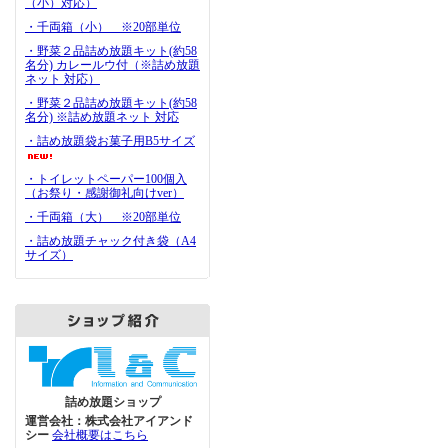
（小）対応）
・千両箱（小） ※20部単位
・野菜２品詰め放題キット(約58
名分) カレールウ付（※詰め放題
ネット 対応）
・野菜２品詰め放題キット(約58
名分) ※詰め放題ネット 対応
・詰め放題袋お菓子用B5サイズ
・トイレットペーパー100個入
（お祭り・感謝御礼向けver）
・千両箱（大） ※20部単位
・詰め放題チャック付き袋（A4
サイズ）
詰め放題ショップ
運営会社：株式会社アイアンド
シー
会社概要はこちら