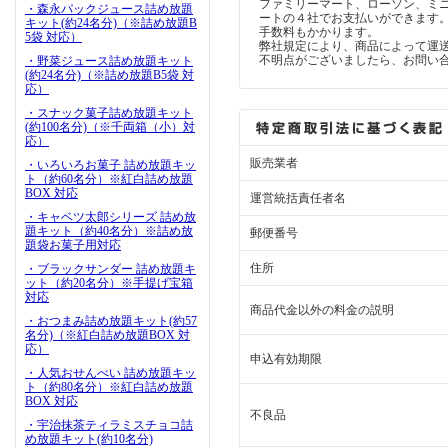
ファミリーマート、ローソン、ミ
・森永パックジュース詰め放題
ートの４社でお支払いができます
キット(約24名分)（※詰め放題B
手数料もかかります。
5袋 対応）
弊社規定により、商品によって運
不明点がございましたら、お問い
・野菜ジュース詰め放題キット
(約24名分)（※詰め放題B5袋 対
応）
・スナック菓子詰め放題キット
(約100名分)（※千両箱（小）対
応）
販売業者
・いろいろお菓子 詰め放題キッ
ト（約60名分）※紅白詰め放題
BOX 対応
運営統括責任者名
・キャベツ太郎シリーズ 詰め放
題キット（約40名分）※詰め放
郵便番号
題袋お菓子用対応
住所
・ブラックサンダー 詰め放題キ
ット（約20名分）※手提げ宝箱
対応
商品代金以外の料金の説明
・おつまみ詰め放題キット(約57
名分)（※紅白詰め放題BOX 対
応）
申込有効期限
・人気おせんべい 詰め放題キッ
ト（約80名分）※紅白詰め放題
BOX 対応
不良品
・宇治抹茶ティラミスチョコ詰
め放題キット(約10名分)