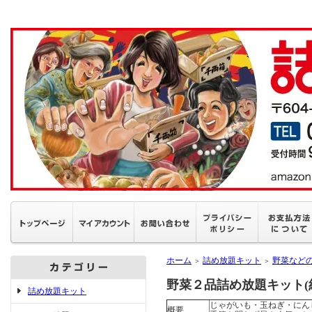
ホーム
詰め放題キット
野菜など
＞
＞
野菜２品詰め放題キット(約
詰め放題キット
じゃがいも・玉ねぎ・にん
概要