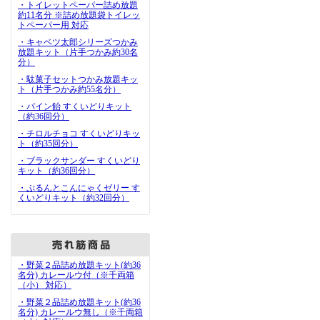
・トイレットペーパー詰め放題
約11名分 ※詰め放題袋トイレッ
トペーパー用 対応
・キャベツ太郎シリーズつかみ
放題キット（片手つかみ約30名
分）
・駄菓子セットつかみ放題キッ
ト（片手つかみ約55名分）
・パイン飴 すくいどりキット
（約36回分）
・チロルチョコ すくいどりキッ
ト（約35回分）
・ブラックサンダー すくいどり
キット（約36回分）
・ぷるんとこんにゃくゼリー す
くいどりキット（約32回分）
・野菜２品詰め放題キット(約36
名分) カレールウ付（※千両箱
（小） 対応）
・野菜２品詰め放題キット(約36
名分) カレールウ無し（※千両箱