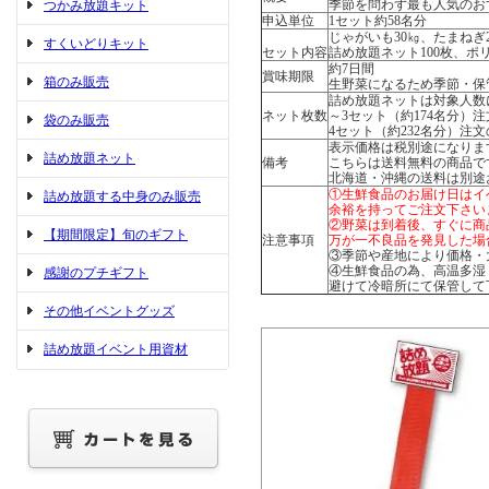
季節を問わず最も人気のお
つかみ放題キット
申込単位
1セット約58名分
じゃがいも30㎏、たまねぎ
すくいどりキット
セット内容
詰め放題ネット100枚、ポリ
約7日間
賞味期限
箱のみ販売
生野菜になるため季節・保
詰め放題ネットは対象人数
ネット枚数
～3セット（約174名分）注
袋のみ販売
4セット（約232名分）注文
表示価格は税別途になりま
詰め放題ネット
備考
こちらは送料無料の商品で
北海道・沖縄の送料は別途
①生鮮食品のお届け日はイ
詰め放題する中身のみ販売
余裕を持ってご注文下さい
②野菜は到着後、すぐに商
【期間限定】旬のギフト
注意事項
万が一不良品を発見した場
③季節や産地により価格・
④生鮮食品の為、高温多湿
感謝のプチギフト
避けて冷暗所にて保管して
その他イベントグッズ
詰め放題イベント用資材