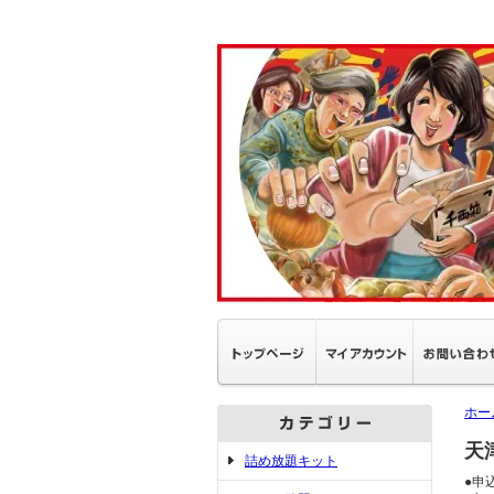
ホー
天
詰め放題キット
●申