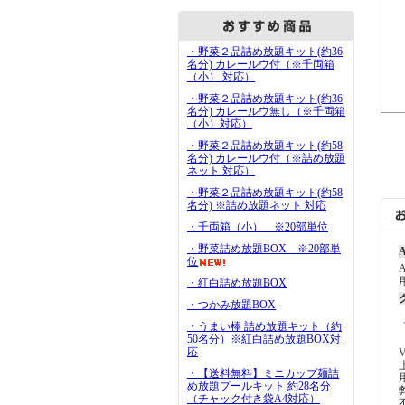
・野菜２品詰め放題キット(約36
名分) カレールウ付（※千両箱
（小） 対応）
・野菜２品詰め放題キット(約36
名分) カレールウ無し（※千両箱
（小）対応）
・野菜２品詰め放題キット(約58
名分) カレールウ付（※詰め放題
ネット 対応）
・野菜２品詰め放題キット(約58
名分) ※詰め放題ネット 対応
・千両箱（小） ※20部単位
・野菜詰め放題BOX ※20部単
A
位
・紅白詰め放題BOX
・つかみ放題BOX
・うまい棒 詰め放題キット（約
50名分）※紅白詰め放題BOX対
応
・【送料無料】ミニカップ麺詰
め放題プールキット 約28名分
（チャック付き袋A4対応）