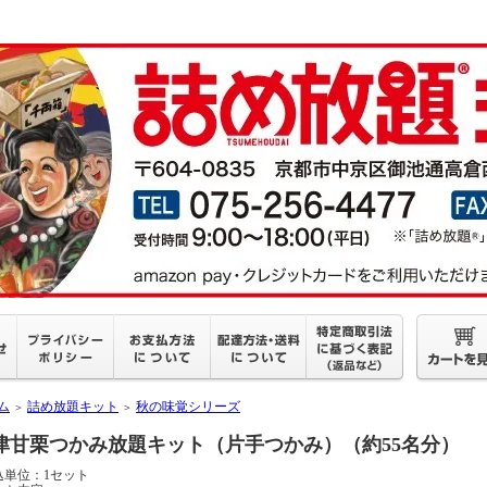
ム
詰め放題キット
秋の味覚シリーズ
＞
＞
津甘栗つかみ放題キット（片手つかみ）（約55名分）
込単位：1セット