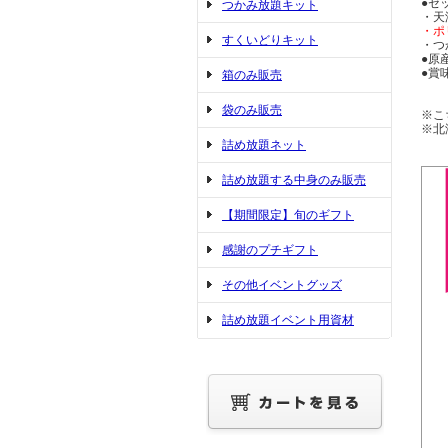
●セ
つかみ放題キット
・天
・ポ
すくいどりキット
・つ
●原
●賞
箱のみ販売
※
袋のみ販売
※こ
※北
詰め放題ネット
詰め放題する中身のみ販売
【期間限定】旬のギフト
感謝のプチギフト
その他イベントグッズ
詰め放題イベント用資材