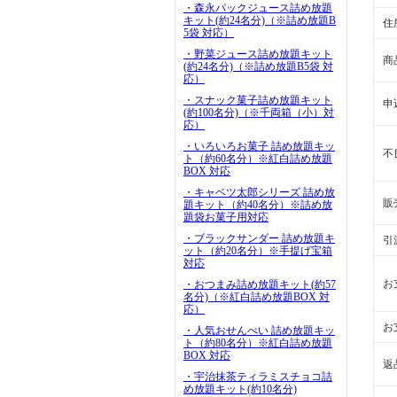
・森永パックジュース詰め放題
キット(約24名分)（※詰め放題B
住
5袋 対応）
・野菜ジュース詰め放題キット
商
(約24名分)（※詰め放題B5袋 対
応）
・スナック菓子詰め放題キット
申
(約100名分)（※千両箱（小）対
応）
・いろいろお菓子 詰め放題キッ
不
ト（約60名分）※紅白詰め放題
BOX 対応
・キャベツ太郎シリーズ 詰め放
販
題キット（約40名分）※詰め放
題袋お菓子用対応
・ブラックサンダー 詰め放題キ
引
ット（約20名分）※手提げ宝箱
対応
お
・おつまみ詰め放題キット(約57
名分)（※紅白詰め放題BOX 対
応）
お
・人気おせんべい 詰め放題キッ
ト（約80名分）※紅白詰め放題
BOX 対応
返
・宇治抹茶ティラミスチョコ詰
め放題キット(約10名分)