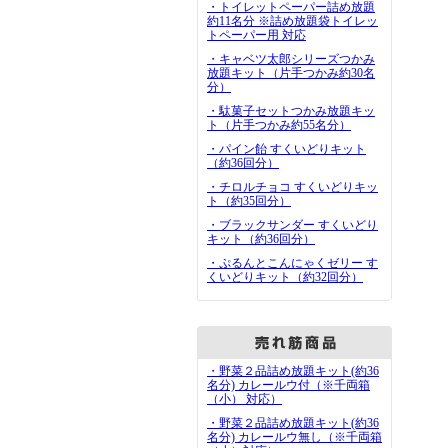
・トイレットペーパー詰め放題
約11名分 ※詰め放題袋トイレッ
トペーパー用 対応
・キャベツ太郎シリーズつかみ
放題キット（片手つかみ約30名
分）
・駄菓子セットつかみ放題キッ
ト（片手つかみ約55名分）
・パイン飴 すくいどりキット
（約36回分）
・チロルチョコ すくいどりキッ
ト（約35回分）
・ブラックサンダー すくいどり
キット（約36回分）
・ぷるんとこんにゃくゼリー す
くいどりキット（約32回分）
・野菜２品詰め放題キット(約36
名分) カレールウ付（※千両箱
（小） 対応）
・野菜２品詰め放題キット(約36
名分) カレールウ無し（※千両箱