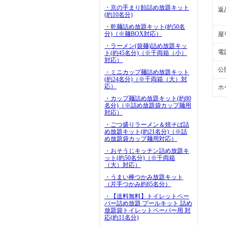
・京の手まり飴詰め放題キット
返
(約10名分)
・乾麺詰め放題キット(約50名
分)（※麺BOX対応）
屋
・ラーメン(袋麺)詰め放題キッ
電
ト(約45名分)（※千両箱（小）
対応）
公
・ミニカップ麺詰め放題キット
(約24名分)（※千両箱（大）対
応）
ホ
・カップ麺詰め放題キット(約80
名分)（※詰め放題袋カップ麺用
対応）
・ごつ盛りラーメン＆焼そば詰
め放題キット(約21名分)（※詰
め放題袋カップ麺用対応）
・おそうじキッチン詰め放題キ
ット(約50名分)（※千両箱
（大）対応）
・うまい棒つかみ放題キット
（片手つかみ約85名分）
・【送料無料】トイレットペー
パー詰め放題 プールキット 詰め
放題袋トイレットペーパー用 対
応(約11名分)