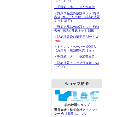
（小）対応）
・千両箱（小） ※20部単位
・野菜２品詰め放題キット(約58
名分) カレールウ付（※詰め放題
ネット 対応）
・野菜２品詰め放題キット(約58
名分) ※詰め放題ネット 対応
・詰め放題袋お菓子用B5サイズ
・トイレットペーパー100個入
（お祭り・感謝御礼向けver）
・千両箱（大） ※20部単位
・詰め放題チャック付き袋（A4
サイズ）
詰め放題ショップ
運営会社：株式会社アイアンド
シー
会社概要はこちら