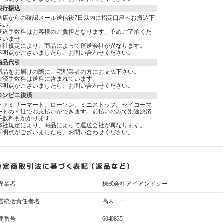
銀行振込
当店からの確認メール送信後7日以内に指定口座へお振込下
さい。
振込手数料はお客様のご負担となります。予めご了承くだ
さいませ。
弊社規定により、商品によって運送会社が異なります。
不明点がございましたら、お問い合わせください。
商品代引
商品をお届けの際に、宅配業者の方にお支払下さい。
決済手数料は送料に含まれています。
不明点がございましたら、お問い合わせください。
コンビニ決済
ファミリーマート、ローソン、ミニストップ、セイコーマ
ートの４社でお支払いができます。前払いのみで別途決済
手数料もかかります。
弊社規定により、商品によって運送会社が異なります。
不明点がございましたら、お問い合わせください。
売業者
株式会社アイアンドシー
営統括責任者名
高木 一
便番号
6040835