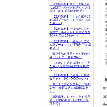
・【送料無料】スナック菓子詰
め放題プールキット チャック付
き袋（A4）対応(約80名分)
・【送料無料】スナック菓子 詰
め放題プールキット 宝箱対応(約
25名分～)
・【送料無料】小袋おかし詰め
放題プールキット 紅白詰め放題
BOX対応(約25名分～)
・【送料無料】小袋おかし詰め
放題プールキット 宝箱対応(約25
名分～)
・落花生詰め放題キット(約40名
分)（※紅白千両箱対応）
・じゃがいも詰め放題キット(約
23名分) ※紅白詰め放題BOX対
応
・【送料無料】小袋おかし抽選
会キット（100～500個セット）
・赤たまご詰め放題キット(約13
名分)（※紅白詰め放題BOX 対
販
応）
運
・新潟県産こしひかり 詰め放題
キット(約25名分)（※手提げ宝
箱 対応）
郵