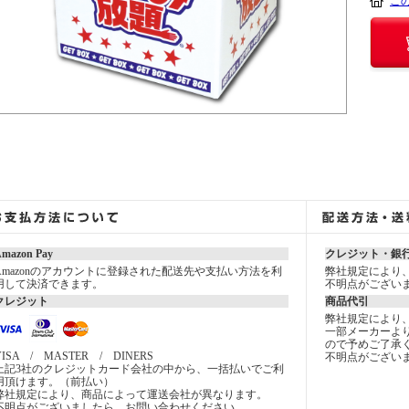
こ
mazon Pay
クレジット・銀
Amazonのアカウントに登録された配送先や支払い方法を利
弊社規定により
用して決済できます。
不明点がござい
クレジット
商品代引
弊社規定により
一部メーカーよ
ので予めご了承
VISA / MASTER / DINERS
不明点がござい
上記3社のクレジットカード会社の中から、一括払いでご利
用頂けます。（前払い）
弊社規定により、商品によって運送会社が異なります。
不明点がございましたら、お問い合わせください。