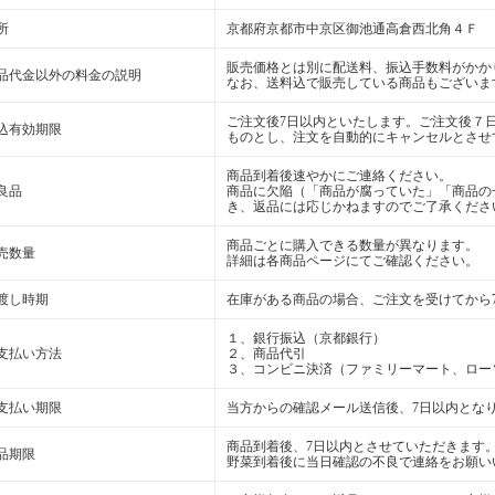
所
京都府京都市中京区御池通高倉西北角４Ｆ
販売価格とは別に配送料、振込手数料がかか
品代金以外の料金の説明
なお、送料込で販売している商品もございま
ご注文後7日以内といたします。ご注文後７
込有効期限
ものとし、注文を自動的にキャンセルとさせ
商品到着後速やかにご連絡ください。
良品
商品に欠陥（「商品が腐っていた」「商品の
き、返品には応じかねますのでご了承くださ
商品ごとに購入できる数量が異なります。
売数量
詳細は各商品ページにてご確認ください。
渡し時期
在庫がある商品の場合、ご注文を受けてから
１、銀行振込（京都銀行）
支払い方法
２、商品代引
３、コンビニ決済（ファミリーマート、ロー
支払い期限
当方からの確認メール送信後、7日以内とな
商品到着後、7日以内とさせていただきます
品期限
野菜到着後に当日確認の不良で連絡をお願い