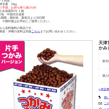
ット内容：
津甘栗 10kg
リ手袋、お持ち帰り袋(小)付
かみ放題BOX １個
産地 中国河北省産
味期限：開封前、製造日より30日間
開封後はお早めにご使用ください。
ちら送料無料の商品です。
海道・沖縄の送料は別途
こちら
までお問い合わせください。
天津
かみ
販売
購入
» 特定
買
こ