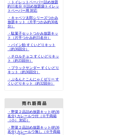
・トイレットペーパー詰め放題
約11名分 ※詰め放題袋トイレッ
トペーパー用 対応
・キャベツ太郎シリーズつかみ
放題キット（片手つかみ約30名
分）
・駄菓子セットつかみ放題キッ
ト（片手つかみ約55名分）
・パイン飴 すくいどりキット
（約36回分）
・チロルチョコ すくいどりキッ
ト（約35回分）
・ブラックサンダー すくいどり
キット（約36回分）
・ぷるんとこんにゃくゼリー す
くいどりキット（約32回分）
・野菜２品詰め放題キット(約36
名分) カレールウ付（※千両箱
（小） 対応）
・野菜２品詰め放題キット(約36
名分) カレールウ無し（※千両箱