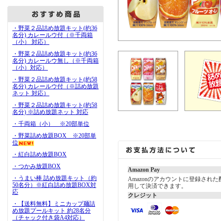
・野菜２品詰め放題キット(約36
名分) カレールウ付（※千両箱
（小） 対応）
・野菜２品詰め放題キット(約36
名分) カレールウ無し（※千両箱
（小）対応）
・野菜２品詰め放題キット(約58
名分) カレールウ付（※詰め放題
ネット 対応）
・野菜２品詰め放題キット(約58
名分) ※詰め放題ネット 対応
・千両箱（小） ※20部単位
・野菜詰め放題BOX ※20部単
位
・紅白詰め放題BOX
・つかみ放題BOX
Amazon Pay
・うまい棒 詰め放題キット（約
Amazonのアカウントに登録され
50名分）※紅白詰め放題BOX対
用して決済できます。
応
クレジット
・【送料無料】ミニカップ麺詰
め放題プールキット 約28名分
（チャック付き袋A4対応）