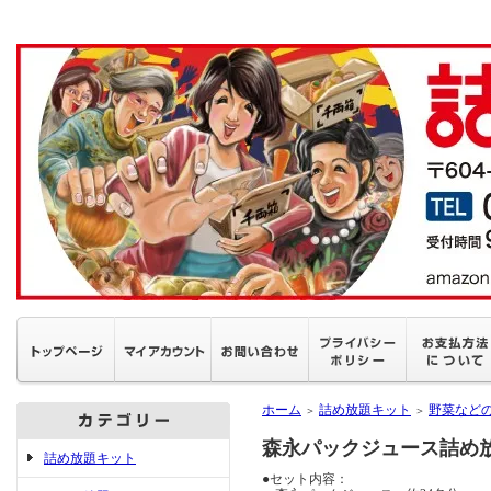
ホーム
詰め放題キット
野菜など
＞
＞
森永パックジュース詰め放題
詰め放題キット
●セット内容：