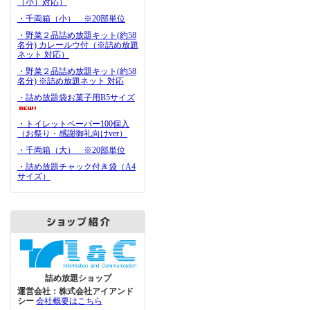
（小）対応）
・千両箱（小） ※20部単位
・野菜２品詰め放題キット(約58
名分) カレールウ付（※詰め放題
ネット 対応）
・野菜２品詰め放題キット(約58
名分) ※詰め放題ネット 対応
・詰め放題袋お菓子用B5サイズ
・トイレットペーパー100個入
（お祭り・感謝御礼向けver）
・千両箱（大） ※20部単位
・詰め放題チャック付き袋（A4
サイズ）
詰め放題ショップ
運営会社：株式会社アイアンド
シー
会社概要はこちら