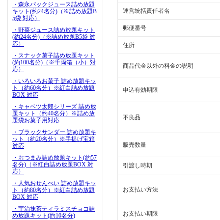
・森永パックジュース詰め放題
運営統括責任者名
キット(約24名分)（※詰め放題B
5袋 対応）
郵便番号
・野菜ジュース詰め放題キット
(約24名分)（※詰め放題B5袋 対
応）
住所
・スナック菓子詰め放題キット
(約100名分)（※千両箱（小）対
商品代金以外の料金の説明
応）
・いろいろお菓子 詰め放題キッ
ト（約60名分）※紅白詰め放題
申込有効期限
BOX 対応
・キャベツ太郎シリーズ 詰め放
題キット（約40名分）※詰め放
不良品
題袋お菓子用対応
・ブラックサンダー 詰め放題キ
ット（約20名分）※手提げ宝箱
販売数量
対応
・おつまみ詰め放題キット(約57
名分)（※紅白詰め放題BOX 対
引渡し時期
応）
・人気おせんべい 詰め放題キッ
お支払い方法
ト（約80名分）※紅白詰め放題
BOX 対応
・宇治抹茶ティラミスチョコ詰
お支払い期限
め放題キット(約10名分)