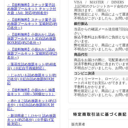
VISA / MASTER / DINERS
・【送料無料】スナック菓子詰
上記3社のクレジットカード会社の
め放題プールキット チャック付
用頂けます。（前払い）
き袋（A4）対応(約80名分)
弊社規定により、商品によって運
不明点がございましたら、お問い
・【送料無料】スナック菓子 詰
め放題プールキット 宝箱対応(約
銀行振込
25名分～)
当店からの確認メール送信後7日以
さい。
・【送料無料】小袋おかし詰め
振込手数料はお客様のご負担とな
放題プールキット 紅白詰め放題
さいませ。
BOX対応(約25名分～)
弊社規定により、商品によって運
不明点がございましたら、お問い
・【送料無料】小袋おかし詰め
放題プールキット 宝箱対応(約25
商品代引
名分～)
商品をお届けの際に、宅配業者の
決済手数料は送料に含まれていま
・落花生詰め放題キット(約40名
不明点がございましたら、お問い
分)（※紅白千両箱対応）
コンビニ決済
・じゃがいも詰め放題キット(約
ファミリーマート、ローソン、ミ
23名分) ※紅白詰め放題BOX対
ートの４社でお支払いができます
応
手数料もかかります。
・【送料無料】小袋おかし抽選
弊社規定により、商品によって運
会キット（100～500個セット）
不明点がございましたら、お問い
・赤たまご詰め放題キット(約13
名分)（※紅白詰め放題BOX 対
応）
・新潟県産こしひかり 詰め放題
キット(約25名分)（※手提げ宝
箱 対応）
販売業者