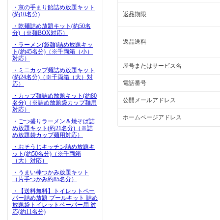
・京の手まり飴詰め放題キット
(約10名分)
返品期限
・乾麺詰め放題キット(約50名
分)（※麺BOX対応）
返品送料
・ラーメン(袋麺)詰め放題キッ
ト(約45名分)（※千両箱（小）
対応）
屋号またはサービス名
・ミニカップ麺詰め放題キット
(約24名分)（※千両箱（大）対
電話番号
応）
・カップ麺詰め放題キット(約80
公開メールアドレス
名分)（※詰め放題袋カップ麺用
対応）
ホームページアドレス
・ごつ盛りラーメン＆焼そば詰
め放題キット(約21名分)（※詰
め放題袋カップ麺用対応）
・おそうじキッチン詰め放題キ
ット(約50名分)（※千両箱
（大）対応）
・うまい棒つかみ放題キット
（片手つかみ約85名分）
・【送料無料】トイレットペー
パー詰め放題 プールキット 詰め
放題袋トイレットペーパー用 対
応(約11名分)