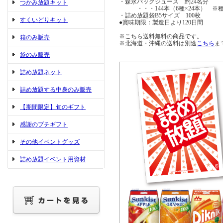
・森永パックジュース 約24名分
つかみ放題キット
・・・144本（6種×24本） ※
・詰め放題袋B5サイズ 100枚
すくいどりキット
●賞味期限：製造日より120日間
※こちら送料無料の商品です。
箱のみ販売
※北海道・沖縄の送料は別途
こちら
ま
袋のみ販売
詰め放題ネット
詰め放題する中身のみ販売
【期間限定】旬のギフト
感謝のプチギフト
その他イベントグッズ
詰め放題イベント用資材