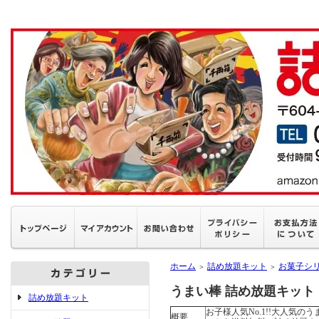
ホーム
詰め放題キット
お菓子シ
＞
＞
うまい棒 詰め放題キット
詰め放題キット
お子様人気No.1!!大人気の
概要