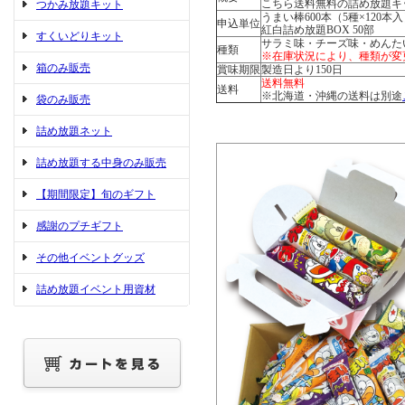
こちら送料無料の詰め放題キ
つかみ放題キット
うまい棒600本（5種×120本
申込単位
紅白詰め放題BOX 50部
すくいどりキット
サラミ味・チーズ味・めんた
種類
※在庫状況により、種類が変
箱のみ販売
賞味期限
製造日より150日
送料無料
送料
※北海道・沖縄の送料は別途
袋のみ販売
詰め放題ネット
詰め放題する中身のみ販売
【期間限定】旬のギフト
感謝のプチギフト
その他イベントグッズ
詰め放題イベント用資材