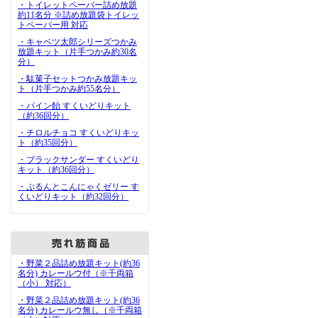
・トイレットペーパー詰め放題
約11名分 ※詰め放題袋トイレッ
トペーパー用 対応
・キャベツ太郎シリーズつかみ
放題キット（片手つかみ約30名
分）
・駄菓子セットつかみ放題キッ
ト（片手つかみ約55名分）
・パイン飴 すくいどりキット
（約36回分）
・チロルチョコ すくいどりキッ
ト（約35回分）
・ブラックサンダー すくいどり
キット（約36回分）
・ぷるんとこんにゃくゼリー す
くいどりキット（約32回分）
・野菜２品詰め放題キット(約36
名分) カレールウ付（※千両箱
（小） 対応）
・野菜２品詰め放題キット(約36
名分) カレールウ無し（※千両箱