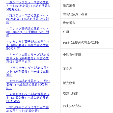
・森永パックジュース詰め放題
販売業者
キット(約24名分)（※詰め放題B
5袋 対応）
運営統括責任者名
・野菜ジュース詰め放題キット
(約24名分)（※詰め放題B5袋 対
応）
郵便番号
・スナック菓子詰め放題キット
住所
(約100名分)（※千両箱（小）対
応）
・いろいろお菓子 詰め放題キッ
商品代金以外の料金の説明
ト（約60名分）※紅白詰め放題
BOX 対応
・キャベツ太郎シリーズ 詰め放
申込有効期限
題キット（約40名分）※詰め放
題袋お菓子用対応
・ブラックサンダー 詰め放題キ
不良品
ット（約20名分）※手提げ宝箱
対応
・おつまみ詰め放題キット(約57
販売数量
名分)（※紅白詰め放題BOX 対
応）
引渡し時期
・人気おせんべい 詰め放題キッ
ト（約80名分）※紅白詰め放題
BOX 対応
お支払い方法
・宇治抹茶ティラミスチョコ詰
め放題キット(約10名分)