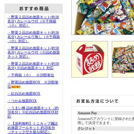
・野菜２品詰め放題キット(約36
名分) カレールウ付（※千両箱
（小） 対応）
・野菜２品詰め放題キット(約36
名分) カレールウ無し（※千両箱
（小）対応）
・野菜２品詰め放題キット(約58
名分) カレールウ付（※詰め放題
ネット 対応）
・野菜２品詰め放題キット(約58
名分) ※詰め放題ネット 対応
・千両箱（小） ※20部単位
・野菜詰め放題BOX ※20部単
位
・紅白詰め放題BOX
・つかみ放題BOX
・うまい棒 詰め放題キット（約
50名分）※紅白詰め放題BOX対
Amazon Pay
応
Amazonのアカウントに登録され
用して決済できます。
・【送料無料】ミニカップ麺詰
め放題プールキット 約28名分
クレジット
（チャック付き袋A4対応）