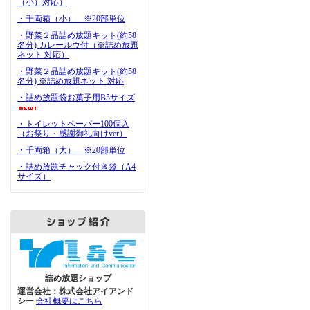
（小）対応）
・千両箱（小） ※20部単位
・野菜２品詰め放題キット(約58
名分) カレールウ付（※詰め放題
ネット 対応）
・野菜２品詰め放題キット(約58
名分) ※詰め放題ネット 対応
・詰め放題袋お菓子用B5サイズ
・トイレットペーパー100個入
（お祭り・感謝御礼向けver）
・千両箱（大） ※20部単位
・詰め放題チャック付き袋（A4
サイズ）
詰め放題ショップ
運営会社：株式会社アイアンド
シー
会社概要はこちら