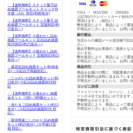
・【送料無料】スナック菓子詰
め放題プールキット チャック付
VISA / MASTER / DINERS
き袋（A4）対応(約80名分)
上記3社のクレジットカード会社の
・【送料無料】スナック菓子 詰
用頂けます。（前払い）
め放題プールキット 宝箱対応(約
弊社規定により、商品によって運
25名分～)
不明点がございましたら、お問い
銀行振込
・【送料無料】小袋おかし詰め
放題プールキット 紅白詰め放題
当店からの確認メール送信後7日以
BOX対応(約25名分～)
さい。
振込手数料はお客様のご負担とな
・【送料無料】小袋おかし詰め
さいませ。
放題プールキット 宝箱対応(約25
弊社規定により、商品によって運
名分～)
不明点がございましたら、お問い
・落花生詰め放題キット(約40名
商品代引
分)（※紅白千両箱対応）
商品をお届けの際に、宅配業者の
決済手数料は送料に含まれていま
・じゃがいも詰め放題キット(約
不明点がございましたら、お問い
23名分) ※紅白詰め放題BOX対
応
コンビニ決済
ファミリーマート、ローソン、ミ
・【送料無料】小袋おかし抽選
ートの４社でお支払いができます
会キット（100～500個セット）
手数料もかかります。
弊社規定により、商品によって運
・赤たまご詰め放題キット(約13
不明点がございましたら、お問い
名分)（※紅白詰め放題BOX 対
応）
・新潟県産こしひかり 詰め放題
キット(約25名分)（※手提げ宝
箱 対応）