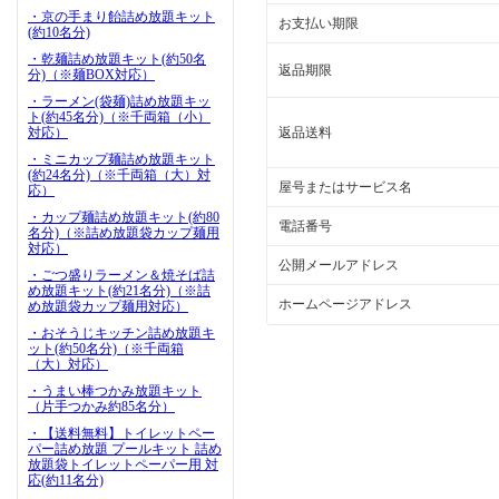
・京の手まり飴詰め放題キット
お支払い期限
(約10名分)
・乾麺詰め放題キット(約50名
返品期限
分)（※麺BOX対応）
・ラーメン(袋麺)詰め放題キッ
ト(約45名分)（※千両箱（小）
対応）
返品送料
・ミニカップ麺詰め放題キット
(約24名分)（※千両箱（大）対
屋号またはサービス名
応）
・カップ麺詰め放題キット(約80
電話番号
名分)（※詰め放題袋カップ麺用
対応）
公開メールアドレス
・ごつ盛りラーメン＆焼そば詰
め放題キット(約21名分)（※詰
ホームページアドレス
め放題袋カップ麺用対応）
・おそうじキッチン詰め放題キ
ット(約50名分)（※千両箱
（大）対応）
・うまい棒つかみ放題キット
（片手つかみ約85名分）
・【送料無料】トイレットペー
パー詰め放題 プールキット 詰め
放題袋トイレットペーパー用 対
応(約11名分)