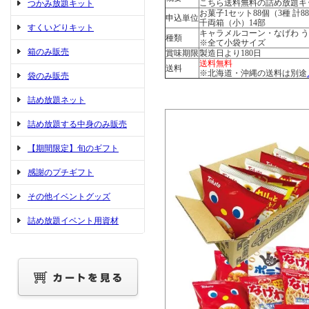
こちら送料無料の詰め放題キ
つかみ放題キット
お菓子1セット88個（3種 計8
申込単位
千両箱（小）14部
すくいどりキット
キャラメルコーン・なげわ う
種類
※全て小袋サイズ
箱のみ販売
賞味期限
製造日より180日
送料無料
送料
※北海道・沖縄の送料は別途
袋のみ販売
詰め放題ネット
詰め放題する中身のみ販売
【期間限定】旬のギフト
感謝のプチギフト
その他イベントグッズ
詰め放題イベント用資材