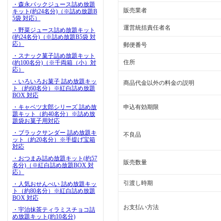
・森永パックジュース詰め放題
販売業者
キット(約24名分)（※詰め放題B
5袋 対応）
運営統括責任者名
・野菜ジュース詰め放題キット
(約24名分)（※詰め放題B5袋 対
応）
郵便番号
・スナック菓子詰め放題キット
住所
(約100名分)（※千両箱（小）対
応）
・いろいろお菓子 詰め放題キッ
商品代金以外の料金の説明
ト（約60名分）※紅白詰め放題
BOX 対応
・キャベツ太郎シリーズ 詰め放
申込有効期限
題キット（約40名分）※詰め放
題袋お菓子用対応
・ブラックサンダー 詰め放題キ
不良品
ット（約20名分）※手提げ宝箱
対応
・おつまみ詰め放題キット(約57
販売数量
名分)（※紅白詰め放題BOX 対
応）
引渡し時期
・人気おせんべい 詰め放題キッ
ト（約80名分）※紅白詰め放題
BOX 対応
お支払い方法
・宇治抹茶ティラミスチョコ詰
め放題キット(約10名分)