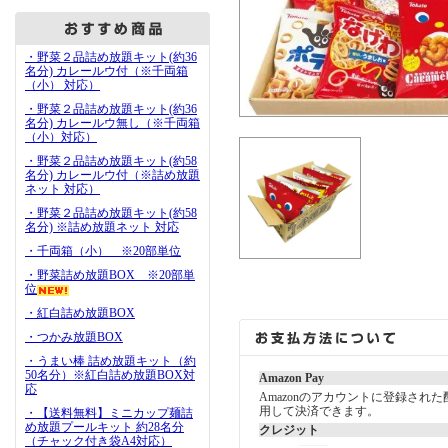
・野菜２品詰め放題キット(約36
名分) カレールウ付（※千両箱
（小） 対応）
・野菜２品詰め放題キット(約36
名分) カレールウ無し（※千両箱
（小）対応）
・野菜２品詰め放題キット(約58
名分) カレールウ付（※詰め放題
ネット 対応）
・野菜２品詰め放題キット(約58
名分) ※詰め放題ネット 対応
・千両箱（小） ※20部単位
・野菜詰め放題BOX ※20部単
位
・紅白詰め放題BOX
・つかみ放題BOX
・うまい棒 詰め放題キット（約
50名分）※紅白詰め放題BOX対
Amazon Pay
応
Amazonのアカウントに登録され
用して決済できます。
・【送料無料】ミニカップ麺詰
め放題プールキット 約28名分
クレジット
（チャック付き袋A4対応）