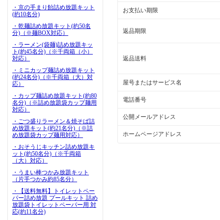
・京の手まり飴詰め放題キット
お支払い期限
(約10名分)
・乾麺詰め放題キット(約50名
返品期限
分)（※麺BOX対応）
・ラーメン(袋麺)詰め放題キッ
ト(約45名分)（※千両箱（小）
対応）
返品送料
・ミニカップ麺詰め放題キット
(約24名分)（※千両箱（大）対
屋号またはサービス名
応）
・カップ麺詰め放題キット(約80
電話番号
名分)（※詰め放題袋カップ麺用
対応）
公開メールアドレス
・ごつ盛りラーメン＆焼そば詰
め放題キット(約21名分)（※詰
ホームページアドレス
め放題袋カップ麺用対応）
・おそうじキッチン詰め放題キ
ット(約50名分)（※千両箱
（大）対応）
・うまい棒つかみ放題キット
（片手つかみ約85名分）
・【送料無料】トイレットペー
パー詰め放題 プールキット 詰め
放題袋トイレットペーパー用 対
応(約11名分)