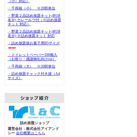
（小）対応）
・千両箱（小） ※20部単位
・野菜２品詰め放題キット(約58
名分) カレールウ付（※詰め放題
ネット 対応）
・野菜２品詰め放題キット(約58
名分) ※詰め放題ネット 対応
・詰め放題袋お菓子用B5サイズ
・トイレットペーパー100個入
（お祭り・感謝御礼向けver）
・千両箱（大） ※20部単位
・詰め放題チャック付き袋（A4
サイズ）
詰め放題ショップ
運営会社：株式会社アイアンド
シー
会社概要はこちら