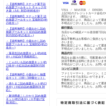
・【送料無料】スナック菓子詰
め放題プールキット チャック付
VISA / MASTER / DINERS
き袋（A4）対応(約80名分)
上記3社のクレジットカード会社の
・【送料無料】スナック菓子 詰
用頂けます。（前払い）
め放題プールキット 宝箱対応(約
弊社規定により、商品によって運
25名分～)
不明点がございましたら、お問い
銀行振込
・【送料無料】小袋おかし詰め
放題プールキット 紅白詰め放題
当店からの確認メール送信後7日以
BOX対応(約25名分～)
さい。
振込手数料はお客様のご負担とな
・【送料無料】小袋おかし詰め
さいませ。
放題プールキット 宝箱対応(約25
弊社規定により、商品によって運
名分～)
不明点がございましたら、お問い
・落花生詰め放題キット(約40名
商品代引
分)（※紅白千両箱対応）
商品をお届けの際に、宅配業者の
決済手数料は送料に含まれていま
・じゃがいも詰め放題キット(約
不明点がございましたら、お問い
23名分) ※紅白詰め放題BOX対
応
コンビニ決済
ファミリーマート、ローソン、ミ
・【送料無料】小袋おかし抽選
ートの４社でお支払いができます
会キット（100～500個セット）
手数料もかかります。
弊社規定により、商品によって運
・赤たまご詰め放題キット(約13
不明点がございましたら、お問い
名分)（※紅白詰め放題BOX 対
応）
・新潟県産こしひかり 詰め放題
キット(約25名分)（※手提げ宝
箱 対応）