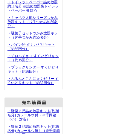
・トイレットペーパー詰め放題
約11名分 ※詰め放題袋トイレッ
トペーパー用 対応
・キャベツ太郎シリーズつかみ
放題キット（片手つかみ約30名
分）
・駄菓子セットつかみ放題キッ
ト（片手つかみ約55名分）
・パイン飴 すくいどりキット
（約36回分）
・チロルチョコ すくいどりキッ
ト（約35回分）
・ブラックサンダー すくいどり
キット（約36回分）
・ぷるんとこんにゃくゼリー す
くいどりキット（約32回分）
・野菜２品詰め放題キット(約36
名分) カレールウ付（※千両箱
（小） 対応）
・野菜２品詰め放題キット(約36
名分) カレールウ無し（※千両箱