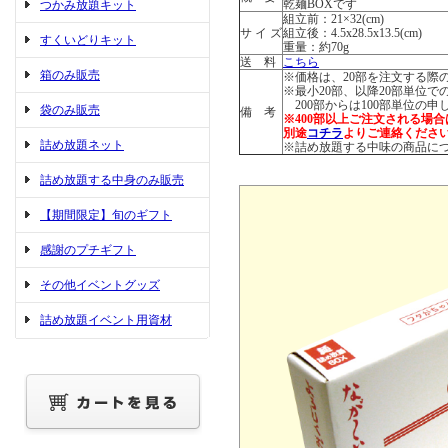
乾麺BOXです
つかみ放題キット
組立前：21×32(cm)
サ イ ズ
組立後：4.5x28.5x13.5(cm)
すくいどりキット
重量：約70g
送 料
こちら
箱のみ販売
※価格は、20部を注文する際
※最小20部、以降20部単位で
200部からは100部単位の申
袋のみ販売
備 考
※400部以上ご注文される場合
別途
コチラ
よりご連絡くださ
詰め放題ネット
※詰め放題する中味の商品に
詰め放題する中身のみ販売
【期間限定】旬のギフト
感謝のプチギフト
その他イベントグッズ
詰め放題イベント用資材