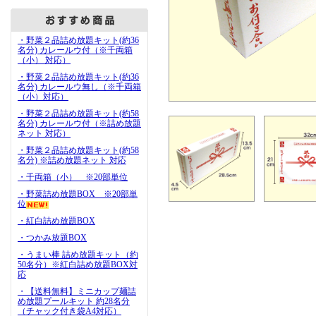
・野菜２品詰め放題キット(約36
名分) カレールウ付（※千両箱
（小） 対応）
・野菜２品詰め放題キット(約36
名分) カレールウ無し（※千両箱
（小）対応）
・野菜２品詰め放題キット(約58
名分) カレールウ付（※詰め放題
ネット 対応）
・野菜２品詰め放題キット(約58
名分) ※詰め放題ネット 対応
・千両箱（小） ※20部単位
・野菜詰め放題BOX ※20部単
位
・紅白詰め放題BOX
・つかみ放題BOX
・うまい棒 詰め放題キット（約
50名分）※紅白詰め放題BOX対
応
・【送料無料】ミニカップ麺詰
め放題プールキット 約28名分
（チャック付き袋A4対応）