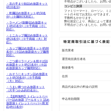
不明点がございましたら、お問い
・京の手まり飴詰め放題キット
コンビニ決済
(約10名分)
ファミリーマート、ローソン、ミ
・乾麺詰め放題キット(約50名
ートの４社でお支払いができます
分)（※麺BOX対応）
手数料もかかります。
弊社規定により、商品によって運
・ラーメン(袋麺)詰め放題キッ
不明点がございましたら、お問い
ト(約45名分)（※千両箱（小）
対応）
・ミニカップ麺詰め放題キット
(約24名分)（※千両箱（大）対
応）
・カップ麺詰め放題キット(約80
販売業者
名分)（※詰め放題袋カップ麺用
対応）
運営統括責任者名
・ごつ盛りラーメン＆焼そば詰
め放題キット(約21名分)（※詰
郵便番号
め放題袋カップ麺用対応）
・おそうじキッチン詰め放題キ
住所
ット(約50名分)（※千両箱
（大）対応）
商品代金以外の料金の説明
・うまい棒つかみ放題キット
（片手つかみ約85名分）
・【送料無料】トイレットペー
申込有効期限
パー詰め放題 プールキット 詰め
放題袋トイレットペーパー用 対
応(約11名分)