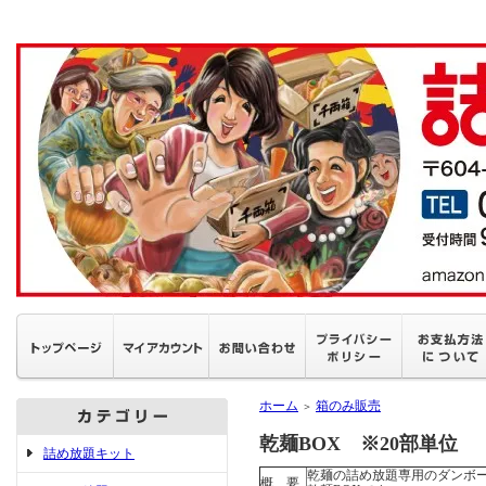
ホーム
箱のみ販売
＞
乾麺BOX ※20部単位
詰め放題キット
乾麺の詰め放題専用のダンボ
概 要