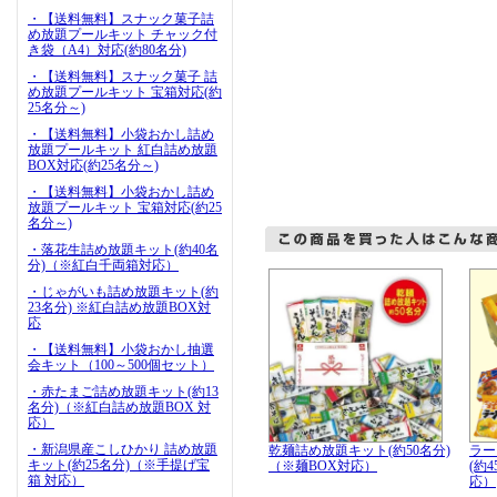
・【送料無料】スナック菓子詰
め放題プールキット チャック付
き袋（A4）対応(約80名分)
・【送料無料】スナック菓子 詰
め放題プールキット 宝箱対応(約
25名分～)
・【送料無料】小袋おかし詰め
放題プールキット 紅白詰め放題
BOX対応(約25名分～)
・【送料無料】小袋おかし詰め
放題プールキット 宝箱対応(約25
名分～)
・落花生詰め放題キット(約40名
分)（※紅白千両箱対応）
・じゃがいも詰め放題キット(約
23名分) ※紅白詰め放題BOX対
応
・【送料無料】小袋おかし抽選
会キット（100～500個セット）
・赤たまご詰め放題キット(約13
名分)（※紅白詰め放題BOX 対
応）
・新潟県産こしひかり 詰め放題
乾麺詰め放題キット(約50名分)
ラー
キット(約25名分)（※手提げ宝
（※麺BOX対応）
(約
箱 対応）
応）