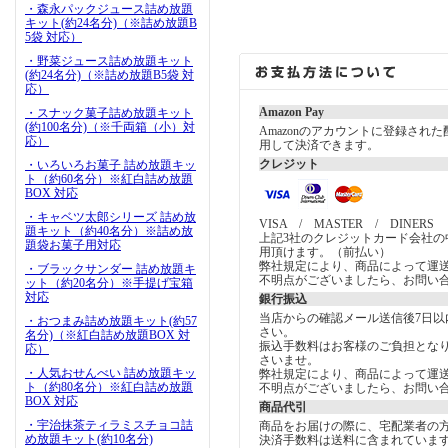
・森永パックジュース詰め放題
キット(約24名分)（※詰め放題B
5袋 対応）
・野菜ジュース詰め放題キット
(約24名分)（※詰め放題B5袋 対
応）
Amazon Pay
・スナック菓子詰め放題キット
(約100名分)（※千両箱（小）対
Amazonのアカウントに登録され
応）
用して決済できます。
クレジット
・いろいろお菓子 詰め放題キッ
ト（約60名分）※紅白詰め放題
BOX 対応
・キャベツ太郎シリーズ 詰め放
VISA / MASTER / DINERS
題キット（約40名分）※詰め放
上記3社のクレジットカード会社の
題袋お菓子用対応
用頂けます。（前払い）
弊社規定により、商品によって運
・ブラックサンダー 詰め放題キ
不明点がございましたら、お問い
ット（約20名分）※手提げ宝箱
対応
銀行振込
当店からの確認メール送信後7日以
・おつまみ詰め放題キット(約57
さい。
名分)（※紅白詰め放題BOX 対
振込手数料はお客様のご負担とな
応）
さいませ。
・人気おせんべい 詰め放題キッ
弊社規定により、商品によって運
ト（約80名分）※紅白詰め放題
不明点がございましたら、お問い
BOX 対応
商品代引
・宇治抹茶ティラミスチョコ詰
商品をお届けの際に、宅配業者の
め放題キット(約10名分)
決済手数料は送料に含まれていま