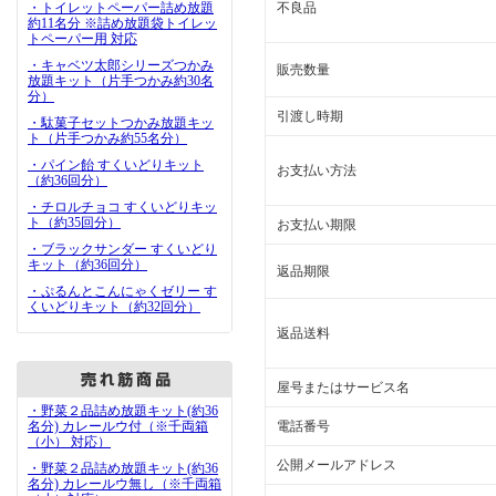
・トイレットペーパー詰め放題
不良品
約11名分 ※詰め放題袋トイレッ
トペーパー用 対応
・キャベツ太郎シリーズつかみ
販売数量
放題キット（片手つかみ約30名
分）
引渡し時期
・駄菓子セットつかみ放題キッ
ト（片手つかみ約55名分）
・パイン飴 すくいどりキット
お支払い方法
（約36回分）
・チロルチョコ すくいどりキッ
ト（約35回分）
お支払い期限
・ブラックサンダー すくいどり
キット（約36回分）
返品期限
・ぷるんとこんにゃくゼリー す
くいどりキット（約32回分）
返品送料
屋号またはサービス名
・野菜２品詰め放題キット(約36
名分) カレールウ付（※千両箱
電話番号
（小） 対応）
公開メールアドレス
・野菜２品詰め放題キット(約36
名分) カレールウ無し（※千両箱