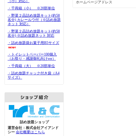
（小）対応）
ホームページアドレス
・千両箱（小） ※20部単位
・野菜２品詰め放題キット(約58
名分) カレールウ付（※詰め放題
ネット 対応）
・野菜２品詰め放題キット(約58
名分) ※詰め放題ネット 対応
・詰め放題袋お菓子用B5サイズ
・トイレットペーパー100個入
（お祭り・感謝御礼向けver）
・千両箱（大） ※20部単位
・詰め放題チャック付き袋（A4
サイズ）
詰め放題ショップ
運営会社：株式会社アイアンド
シー
会社概要はこちら