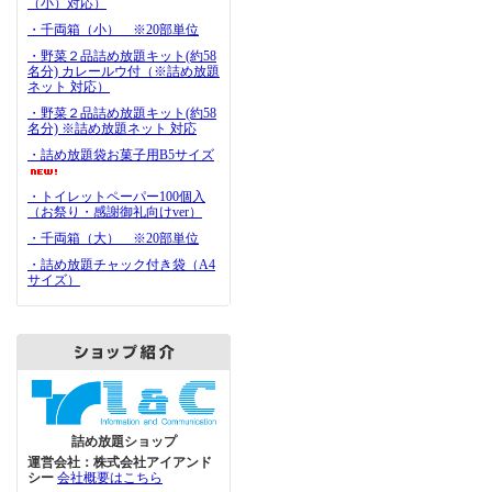
（小）対応）
・千両箱（小） ※20部単位
・野菜２品詰め放題キット(約58
名分) カレールウ付（※詰め放題
ネット 対応）
・野菜２品詰め放題キット(約58
名分) ※詰め放題ネット 対応
・詰め放題袋お菓子用B5サイズ
・トイレットペーパー100個入
（お祭り・感謝御礼向けver）
・千両箱（大） ※20部単位
・詰め放題チャック付き袋（A4
サイズ）
詰め放題ショップ
運営会社：株式会社アイアンド
シー
会社概要はこちら