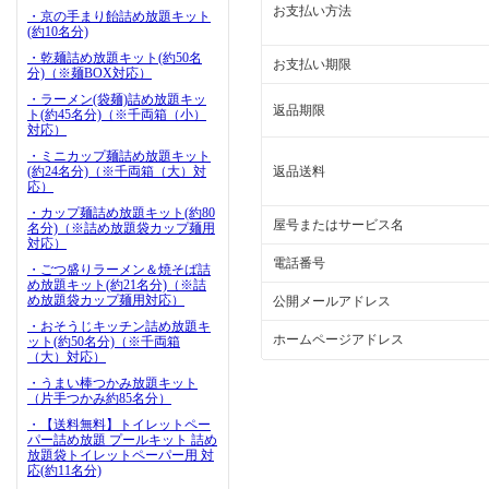
お支払い方法
・京の手まり飴詰め放題キット
(約10名分)
・乾麺詰め放題キット(約50名
お支払い期限
分)（※麺BOX対応）
・ラーメン(袋麺)詰め放題キッ
返品期限
ト(約45名分)（※千両箱（小）
対応）
・ミニカップ麺詰め放題キット
(約24名分)（※千両箱（大）対
返品送料
応）
・カップ麺詰め放題キット(約80
屋号またはサービス名
名分)（※詰め放題袋カップ麺用
対応）
電話番号
・ごつ盛りラーメン＆焼そば詰
め放題キット(約21名分)（※詰
め放題袋カップ麺用対応）
公開メールアドレス
・おそうじキッチン詰め放題キ
ホームページアドレス
ット(約50名分)（※千両箱
（大）対応）
・うまい棒つかみ放題キット
（片手つかみ約85名分）
・【送料無料】トイレットペー
パー詰め放題 プールキット 詰め
放題袋トイレットペーパー用 対
応(約11名分)