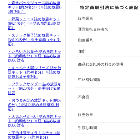
・森永パックジュース詰め放題
キット(約24名分)（※詰め放題B
5袋 対応）
販売業者
・野菜ジュース詰め放題キット
(約24名分)（※詰め放題B5袋 対
応）
運営統括責任者名
・スナック菓子詰め放題キット
(約100名分)（※千両箱（小）対
郵便番号
応）
住所
・いろいろお菓子 詰め放題キッ
ト（約60名分）※紅白詰め放題
BOX 対応
商品代金以外の料金の説明
・キャベツ太郎シリーズ 詰め放
題キット（約40名分）※詰め放
題袋お菓子用対応
申込有効期限
・ブラックサンダー 詰め放題キ
ット（約20名分）※手提げ宝箱
対応
不良品
・おつまみ詰め放題キット(約57
名分)（※紅白詰め放題BOX 対
応）
販売数量
・人気おせんべい 詰め放題キッ
ト（約80名分）※紅白詰め放題
BOX 対応
引渡し時期
・宇治抹茶ティラミスチョコ詰
め放題キット(約10名分)