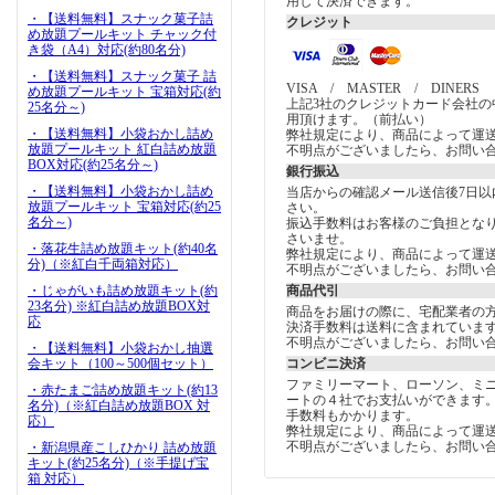
用して決済できます。
・【送料無料】スナック菓子詰
クレジット
め放題プールキット チャック付
き袋（A4）対応(約80名分)
・【送料無料】スナック菓子 詰
VISA / MASTER / DINERS
め放題プールキット 宝箱対応(約
上記3社のクレジットカード会社の
25名分～)
用頂けます。（前払い）
・【送料無料】小袋おかし詰め
弊社規定により、商品によって運
放題プールキット 紅白詰め放題
不明点がございましたら、お問い
BOX対応(約25名分～)
銀行振込
・【送料無料】小袋おかし詰め
当店からの確認メール送信後7日以
放題プールキット 宝箱対応(約25
さい。
名分～)
振込手数料はお客様のご負担とな
さいませ。
・落花生詰め放題キット(約40名
弊社規定により、商品によって運
分)（※紅白千両箱対応）
不明点がございましたら、お問い
・じゃがいも詰め放題キット(約
商品代引
23名分) ※紅白詰め放題BOX対
商品をお届けの際に、宅配業者の
応
決済手数料は送料に含まれていま
不明点がございましたら、お問い
・【送料無料】小袋おかし抽選
会キット（100～500個セット）
コンビニ決済
ファミリーマート、ローソン、ミ
・赤たまご詰め放題キット(約13
ートの４社でお支払いができます
名分)（※紅白詰め放題BOX 対
手数料もかかります。
応）
弊社規定により、商品によって運
不明点がございましたら、お問い
・新潟県産こしひかり 詰め放題
キット(約25名分)（※手提げ宝
箱 対応）