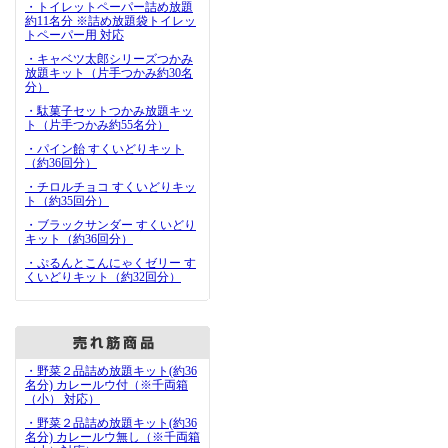
・トイレットペーパー詰め放題
約11名分 ※詰め放題袋トイレッ
トペーパー用 対応
・キャベツ太郎シリーズつかみ
放題キット（片手つかみ約30名
分）
・駄菓子セットつかみ放題キッ
ト（片手つかみ約55名分）
・パイン飴 すくいどりキット
（約36回分）
・チロルチョコ すくいどりキッ
ト（約35回分）
・ブラックサンダー すくいどり
キット（約36回分）
・ぷるんとこんにゃくゼリー す
くいどりキット（約32回分）
・野菜２品詰め放題キット(約36
名分) カレールウ付（※千両箱
（小） 対応）
・野菜２品詰め放題キット(約36
名分) カレールウ無し（※千両箱