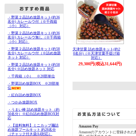
・野菜２品詰め放題キット(約36
名分) カレールウ付（※千両箱
（小） 対応）
・野菜２品詰め放題キット(約36
名分) カレールウ無し（※千両箱
（小）対応）
・野菜２品詰め放題キット(約58
天津甘栗 詰め放題キット(約2
名分) カレールウ付（※詰め放題
0名分)（※天津甘栗手提げ箱
ネット 対応）
対応）
29,300円(税込31,644円)
・野菜２品詰め放題キット(約58
名分) ※詰め放題ネット 対応
・千両箱（小） ※20部単位
・野菜詰め放題BOX ※20部単
位
・紅白詰め放題BOX
・つかみ放題BOX
・うまい棒 詰め放題キット（約
50名分）※紅白詰め放題BOX対
応
・【送料無料】ミニカップ麺詰
Amazon Pay
め放題プールキット 約28名分
Amazonのアカウントに登録され
（チャック付き袋A4対応）