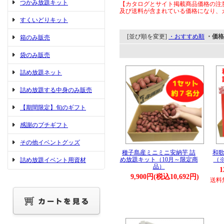
つかみ放題キット
【カタログとサイト掲載商品価格の注
及び送料が含まれている価格になり、
すくいどりキット
[並び順を変更]
・おすすめ順
・価格
箱のみ販売
袋のみ販売
詰め放題ネット
詰め放題する中身のみ販売
【期間限定】旬のギフト
感謝のプチギフト
その他イベントグッズ
種子島産ミニミニ安納芋 詰
和歌
め放題キット（10月～限定商
（
詰め放題イベント用資材
品）
1
9,900円(税込10,692円)
送料